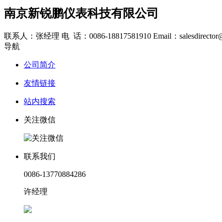
南京新锐鹏仪表科技有限公司
联系人：张经理 电 话：0086-18817581910 Email：salesdirector@
导航
公司简介
友情链接
站内搜索
关注微信
联系我们
0086-13770884286
许经理