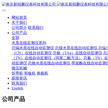
网站首页
关于我们
公司简介
联系我们
公司产品
全部
水质在线监测仪系列
总镉水质在线自动监测仪
总镍水质在线自动监测仪
总锰
（CN）在线自动监测仪
总银（TAg）在线自动监测仪
总
（TN）在线自动监测仪（间苯二酚方法）
总氮（TN）
动监测仪
总铬水质在线自动监测仪
挥发酚在线自动监测
锻压机械
折弯机
剪板机
卷板机
新闻资讯
联系我们
English
公司产品