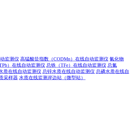
动监测仪
高猛酸盐指数（CODMn）在线自动监测仪
氰化物
TPb）在线自动监测仪
总铁（TFe）在线自动监测仪
总氮
D水质在线自动监测仪
总锌水质在线自动监测仪
总磷水质在线自
质采样器
水质在线监测岸边站（微型站）